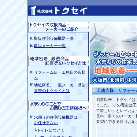
取扱住宅設備機器一覧
取扱メーカー一覧
リフォーム店・工務店の皆様
へ
地域密着、一流メーカー品卸
直売のトクセイとは
工務店様、リフォー
創業以来、トクセイは
ました。 その理由は
て欲しい」といったよ
長年、多くのメーカー
水周りの住宅設備機器
は
要望にできる限りお応
お任せ下さい
└
トイレについて