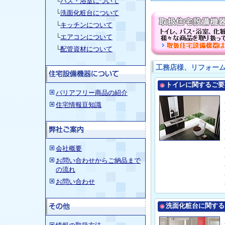
└
バス・浴室について
└
洗面化粧台について
└
キッチンについて
└
エアコンについて
└
配管資材について
工務店様、リフォー
トイレに関するご要
バリアフリー商品の紹介
住宅情報豆知識
会社概要
お問い合わせからご納品まで
の流れ
お問い合わせ
洗面化粧台に関する