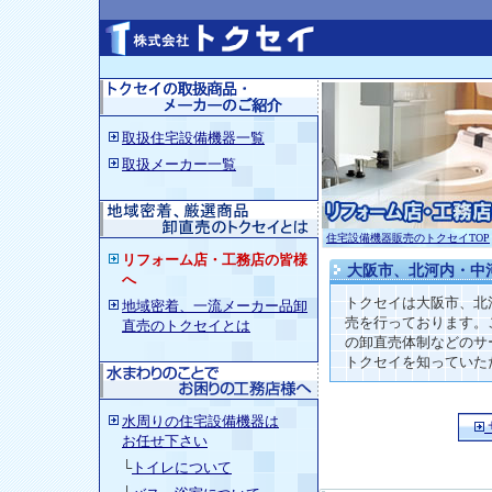
取扱住宅設備機器一覧
取扱メーカー一覧
住宅設備機器販売のトクセイTOP
リフォーム店・工務店の皆様
大阪市、北河内・中
へ
トクセイは大阪市、北
地域密着、一流メーカー品卸
売を行っております。
直売のトクセイとは
の卸直売体制などのサ
トクセイを知っていた
水周りの住宅設備機器
は
お任せ下さい
└
トイレについて