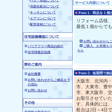
└
バス・浴室について
サービス内容について
└
洗面化粧台について
└
キッチンについて
Point１:
商品を１個
└
エアコンについて
リフォーム店様
└
配管資材について
最低１個からで
お問い合わせから
ご購入、お見積も
バリアフリー商品の紹介
ちら
住宅情報豆知識
Point２:
短期間で納
会社概要
お問い合わせからご納品まで
大阪市、北河内
の流れ
市、大東市、豊
お問い合わせ
市、東大阪市、
お取引させてい
す。具体的には
粧台は2日～4日