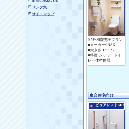
情報の取扱方法
リンク集
サイトマップ
0.5坪機能充実プラン
■メーカー:INAX
■大きさ:1690*780
■特徴:シャワートイ
レ一体型便器
集合住宅向け
ピュアレストMR