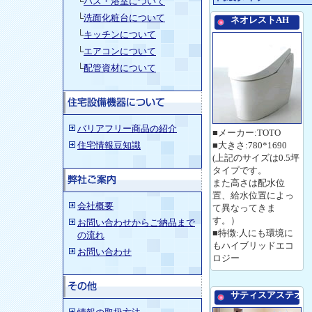
└
バス・浴室について
└
洗面化粧台について
ネオレストAH
└
キッチンについて
└
エアコンについて
└
配管資材について
バリアフリー商品の紹介
■メーカー:TOTO
住宅情報豆知識
■大きさ:780*1690
(上記のサイズは0.5坪
タイプです。
また高さは配水位
置、給水位置によっ
会社概要
て異なってきま
す。）
お問い合わせからご納品まで
■特徴:人にも環境に
の流れ
もハイブリッドエコ
お問い合わせ
ロジー
サティスアステオ