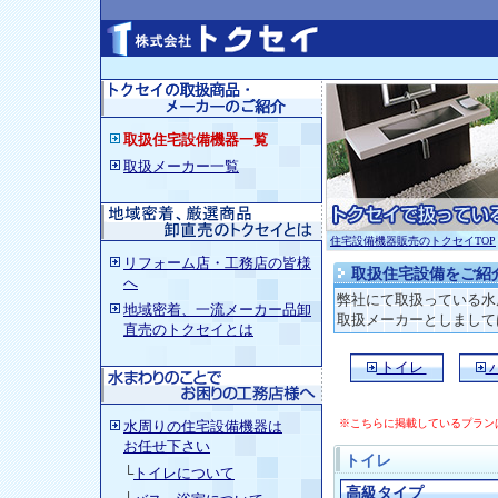
取扱住宅設備機器一覧
取扱メーカー一覧
住宅設備機器販売のトクセイTOP
リフォーム店・工務店の皆様
取扱住宅設備をご紹
へ
弊社にて取扱っている
水
地域密着、一流メーカー品卸
取扱メーカーとしましては
直売のトクセイとは
トイレ
※こちらに掲載しているプラン
水周りの住宅設備機器
は
お任せ下さい
トイレ
└
トイレについて
高級タイプ