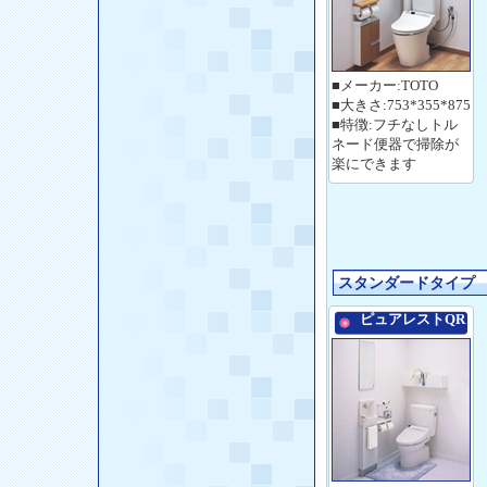
■メーカー:TOTO
■大きさ:753*355*875
■特徴:フチなしトル
ネード便器で掃除が
楽にできます
スタンダードタイプ
ピュアレストQR