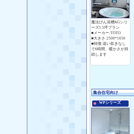
魔法びん浴槽KGシリ
ーズ1.5坪プラン
■メーカー:TOTO
■大きさ:2500*1650
■特徴:追い炊きなし
で6時間、暖かさが持
続します
集合住宅向け
WPシリーズ