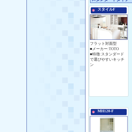
スタイルF
フラット対面型
■メーカー:TOTO
■特徴:スタンダード
で選びやすいキッチ
ン
MH120-F