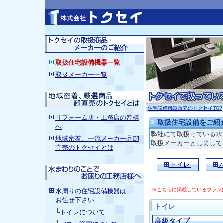
取扱住宅設備機器一覧
取扱メーカー一覧
住宅設備機器販売のトクセイTOP
リフォーム店・工務店の皆様
取扱住宅設備をご紹
へ
弊社にて取扱っている
水
地域密着、一流メーカー品卸
取扱メーカーとしましては
直売のトクセイとは
トイレ
※こちらに掲載しているプラン
水周りの住宅設備機器
は
お任せ下さい
トイレ
└
トイレについて
高級タイプ