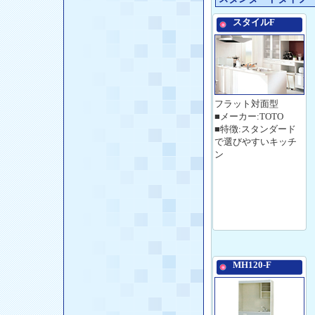
スタイルF
フラット対面型
■メーカー:TOTO
■特徴:スタンダード
で選びやすいキッチ
ン
MH120-F