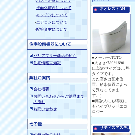
└
バス・浴室について
└
洗面化粧台について
ネオレストAH
└
キッチンについて
└
エアコンについて
└
配管資材について
バリアフリー商品の紹介
■メーカー:TOTO
住宅情報豆知識
■大きさ:780*1690
(上記のサイズは0.5坪
タイプです。
また高さは配水位
置、給水位置によっ
会社概要
て異なってきま
す。）
お問い合わせからご納品まで
■特徴:人にも環境に
の流れ
もハイブリッドエコ
お問い合わせ
ロジー
サティスアステオ