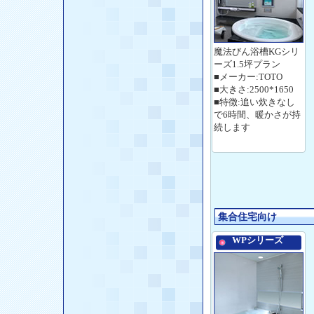
魔法びん浴槽KGシリ
ーズ1.5坪プラン
■メーカー:TOTO
■大きさ:2500*1650
■特徴:追い炊きなし
で6時間、暖かさが持
続します
集合住宅向け
WPシリーズ