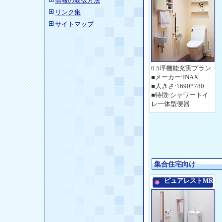
情報の取扱方法
リンク集
サイトマップ
0.5坪機能充実プラン
■メーカー:INAX
■大きさ:1690*780
■特徴:シャワートイ
レ一体型便器
集合住宅向け
ピュアレストMR