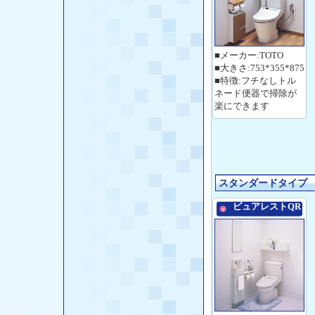
■メーカー:TOTO
■大きさ:753*355*875
■特徴:フチなしトル
ネード便器で掃除が
楽にできます
スタンダードタイプ
ピュアレストQR