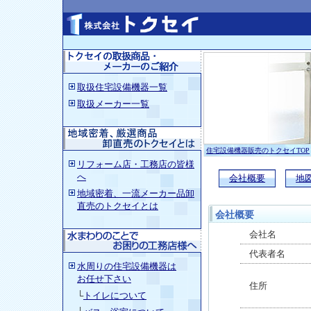
取扱住宅設備機器一覧
取扱メーカー一覧
住宅設備機器販売のトクセイTOP
リフォーム店・工務店の皆様
へ
会社概要
地
地域密着、一流メーカー品卸
直売のトクセイとは
会社概要
会社名
代表者名
水周りの住宅設備機器
は
お任せ下さい
住所
└
トイレについて