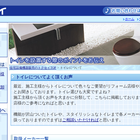
ホーム
住宅設備機器販売のトクセイTOP
>
トイレ
について
皆様
トイレについてよく頂くお声
最近、施工主様からトイレについて色々なご要望がリフォーム店様や
品卸
とお聞きしております。トイレ選びも大変ですよね？
施工主様から頂くお声を大まかに分類して、こちらに掲載しておりま
店様のご参考になればと思います。
機能が沢山ついたトイレや、スタイリッシュなトイレまで各メーカー
扱っておりますのでまずは
ご相談いただければ
と思います。
取扱メーカー一覧