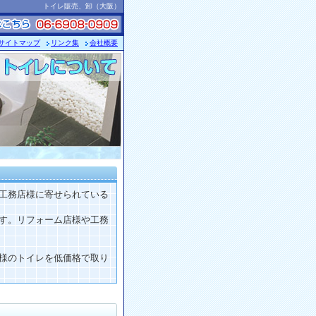
トイレ販売
、
卸
（大阪）
サイトマップ
リンク集
会社概要
工務店様に寄せられている
す。リフォーム店様や工務
様のトイレを低価格で取り