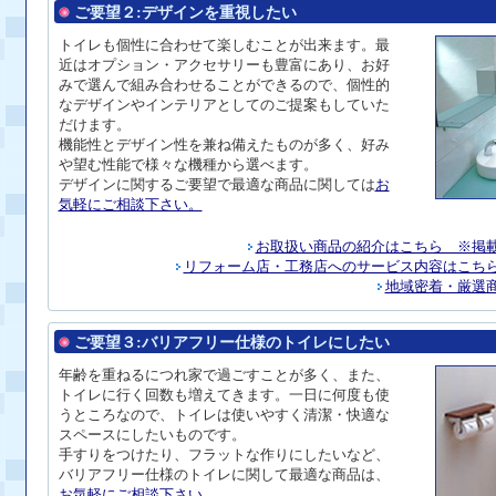
ご要望２:
デザインを重視したい
トイレ
も個性に合わせて楽しむことが出来ます。最
近はオプション・アクセサリーも豊富にあり、お好
みで選んで組み合わせることができるので、個性的
なデザインやインテリアとしてのご提案もしていた
だけます。
機能性とデザイン性を兼ね備えたものが多く、好み
や望む性能で様々な機種から選べます。
デザインに関するご要望で最適な商品に関しては
お
気軽にご相談下さい。
お取扱い商品の紹介はこちら ※掲
リフォーム店・工務店へのサービス内容はこち
地域密着・厳選
ご要望３:
バリアフリー仕様のトイレにしたい
年齢を重ねるにつれ家で過ごすことが多く、また、
トイレに行く回数も増えてきます。一日に何度も使
うところなので、トイレは使いやすく清潔・快適な
スペースにしたいものです。
手すりをつけたり、フラットな作りにしたいなど、
バリアフリー仕様のトイレに関して最適な商品は、
お気軽にご相談下さい。