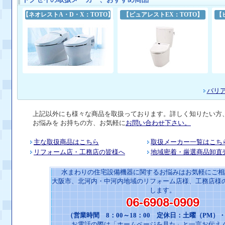
【ネオレストA・D・X：TOTO】
【ピュアレストEX：TOTO】
【
バリ
上記以外にも様々な商品を取扱っております。詳しく知りたい方
お悩みを お持ちの方、お気軽に
お問い合わせ下さい。
主な取扱商品はこちら
取扱メーカー一覧はこち
リフォーム店・工務店の皆様へ
地域密着・厳選商品卸直
水まわりの住宅設備機器に関するお悩みはお気軽にご相
大阪市、北河内・中河内地域のリフォーム店様、工務店様
します。
（営業時間 8：00～18：00 定休日：土曜（PM）
お電話の際は「ホームページを見た」と一言お伝え