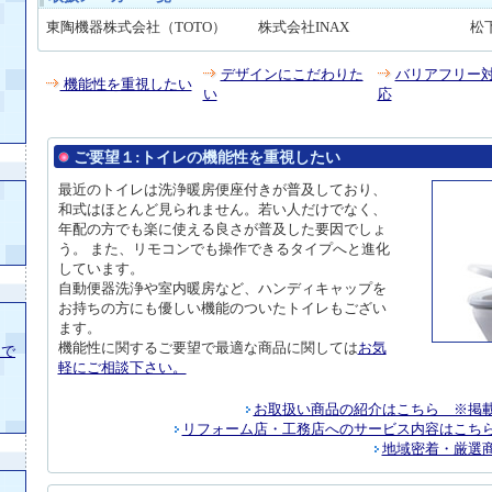
東陶機器株式会社（TOTO）
株式会社INAX
松
デザインにこだわりた
バリアフリー
機能性を重視したい
い
応
ご要望１:
トイレの機能性を重視したい
最近の
トイレ
は洗浄暖房便座付きが普及しており、
和式はほとんど見られません。若い人だけでなく、
年配の方でも楽に使える良さが普及した要因でしょ
う。 また、リモコンでも操作できるタイプへと進化
しています。
自動便器洗浄や室内暖房など、ハンディキャップを
お持ちの方にも優しい機能のついたトイレもござい
ます。
機能性に関するご要望で最適な商品に関しては
お気
まで
軽にご相談下さい。
お取扱い商品の紹介はこちら ※掲
リフォーム店・工務店へのサービス内容はこち
地域密着・厳選