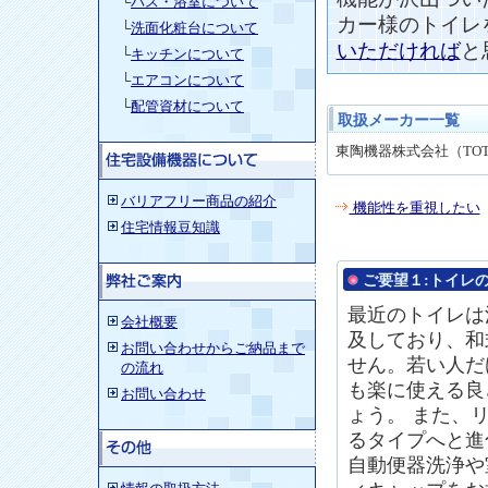
└
バス・浴室について
カー様のトイレ
└
洗面化粧台について
いただければ
と
└
キッチンについて
└
エアコンについて
└
配管資材について
取扱メーカー一覧
東陶機器株式会社（TO
バリアフリー商品の紹介
機能性を重視したい
住宅情報豆知識
ご要望１:
トイレ
最近の
トイレ
は
会社概要
及しており、和
お問い合わせからご納品まで
せん。若い人だ
の流れ
も楽に使える良
お問い合わせ
ょう。 また、
るタイプへと進
自動便器洗浄や