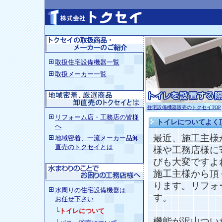
取扱住宅設備機器一覧
取扱メーカー一覧
住宅設備機器販売のトクセイTOP
リフォーム店・工務店の皆様
トイレについてよく
へ
最近、施工主様
地域密着、一流メーカー品卸
直売のトクセイとは
様や工務店様に
びも大変ですよ
施工主様から頂
ります。リフォ
水周りの住宅設備機器
は
す。
お任せ下さい
└
トイレについて
機能が沢山つい